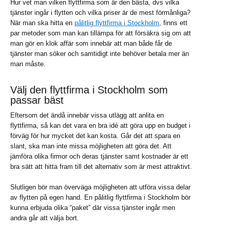
Hur vet man vilken flyttfirma som är den bästa, dvs vilka
tjänster ingår i flytten och vilka priser är de mest förmånliga?
När man ska hitta en
pålitlig flyttfirma i Stockholm
, finns ett
par metoder som man kan tillämpa för att försäkra sig om att
man gör en klok affär som innebär att man både får de
tjänster man söker och samtidigt inte behöver betala mer än
man måste.
Välj den flyttfirma i Stockholm som
passar bäst
Eftersom det ändå innebär vissa utlägg att anlita en
flyttfirma, så kan det vara en bra idé att göra upp en budget i
förväg för hur mycket det kan kosta. Går det att spara en
slant, ska man inte missa möjligheten att göra det. Att
jämföra olika firmor och deras tjänster samt kostnader är ett
bra sätt att hitta fram till det alternativ som är mest attraktivt.
Slutligen bör man överväga möjligheten att utföra vissa delar
av flytten på egen hand. En pålitlig flyttfirma i Stockholm bör
kunna erbjuda olika “paket” där vissa tjänster ingår men
andra går att välja bort.