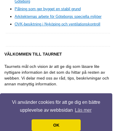
Göteborg
Pålning som ger bygget en stabil grund
Arkitekternas arbete för Göteborgs speciella miljöer
OVK-besiktning i Nyköping och ventilationskontroll
VÄLKOMMEN TILL TAURNET
Taurnets mål och vision är att ge dig som läsare lite
nyttigare information än det som du hittar på resten av
webben. Vi delar med oss av råd, tips, beskrivningar och
annan matnyttig information.
Vi använder cookies för att ge dig en bättre
upplevelse av webbsidan
Läs mer
© 2026 Taurnet.se. Alla rättigheter
Design by
Ravi Varma
.
OK
förbehållna.