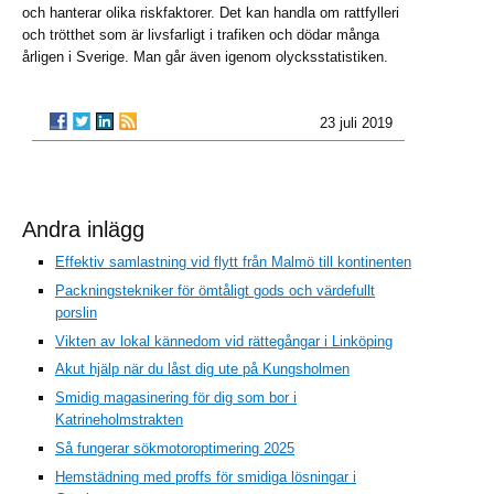
och hanterar olika riskfaktorer. Det kan handla om rattfylleri
och trötthet som är livsfarligt i trafiken och dödar många
årligen i Sverige. Man går även igenom olycksstatistiken.
23 juli 2019
Andra inlägg
Effektiv samlastning vid flytt från Malmö till kontinenten
Packningstekniker för ömtåligt gods och värdefullt
porslin
Vikten av lokal kännedom vid rättegångar i Linköping
Akut hjälp när du låst dig ute på Kungsholmen
Smidig magasinering för dig som bor i
Katrineholmstrakten
Så fungerar sökmotoroptimering 2025
Hemstädning med proffs för smidiga lösningar i