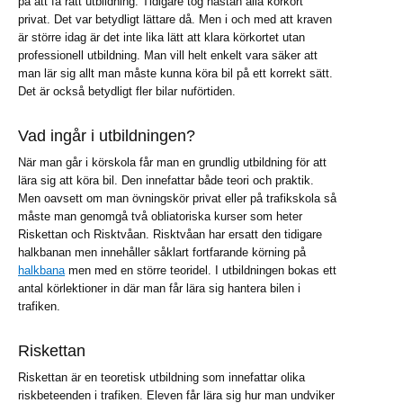
på att få rätt utbildning. Tidigare tog nästan alla körkort
privat. Det var betydligt lättare då. Men i och med att kraven
är större idag är det inte lika lätt att klara körkortet utan
professionell utbildning. Man vill helt enkelt vara säker att
man lär sig allt man måste kunna köra bil på ett korrekt sätt.
Det är också betydligt fler bilar nuförtiden.
Vad ingår i utbildningen?
När man går i körskola får man en grundlig utbildning för att
lära sig att köra bil. Den innefattar både teori och praktik.
Men oavsett om man övningskör privat eller på trafikskola så
måste man genomgå två obliatoriska kurser som heter
Riskettan och Risktvåan. Risktvåan har ersatt den tidigare
halkbanan men innehåller såklart fortfarande körning på
halkbana
men med en större teoridel. I utbildningen bokas ett
antal körlektioner in där man får lära sig hantera bilen i
trafiken.
Riskettan
Riskettan är en teoretisk utbildning som innefattar olika
riskbeteenden i trafiken. Eleven får lära sig hur man undviker