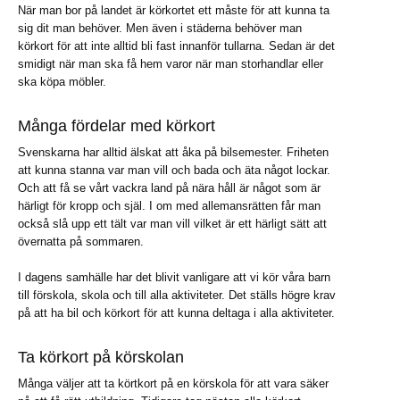
När man bor på landet är körkortet ett måste för att kunna ta
sig dit man behöver. Men även i städerna behöver man
körkort för att inte alltid bli fast innanför tullarna. Sedan är det
smidigt när man ska få hem varor när man storhandlar eller
ska köpa möbler.
Många fördelar med körkort
Svenskarna har alltid älskat att åka på bilsemester. Friheten
att kunna stanna var man vill och bada och äta något lockar.
Och att få se vårt vackra land på nära håll är något som är
härligt för kropp och själ. I om med allemansrätten får man
också slå upp ett tält var man vill vilket är ett härligt sätt att
övernatta på sommaren.
I dagens samhälle har det blivit vanligare att vi kör våra barn
till förskola, skola och till alla aktiviteter. Det ställs högre krav
på att ha bil och körkort för att kunna deltaga i alla aktiviteter.
Ta körkort på körskolan
Många väljer att ta körtkort på en körskola för att vara säker