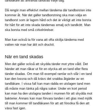
tandläkare att använda tandtråd varje dag.
Då rengör man effektivt mellan tänderna där tandborsten inte
kommer åt. När det gäller tandborstning ska man välja en
tandborst som är lagom hård och det är viktigt att inte borsta
för hårt för att inte skada tändernas emalj och tandkött. Man
ska borsta med små cirkelrörelser.
Man kan också ta för vana att ofta skölja tänderna med
vatten när man har ätit och druckit.
När en tand skadas
Men det gäller också att skydda tänder mot yttre våld. Det
händer att man råkar ut för en olycka att en tand eller flera
tänder skadas. Om man till exempel ramlar och slår i en tand
kan den lossna och då krävs det snabba åtgärder av en
tandläkare. I vissa fall kan man rädda en utslagen tand men
då måste man tänka på några saker. Under en kort period
kan man ha den utslagna tanden i munnen för att skydda mot
bakterier. Annars kan man förvara tanden i ett glas med mjölk
till man kommer till tandläkaren för att att försöka få den att
växa fast igen.