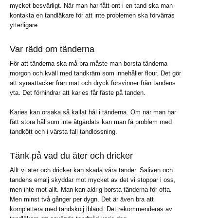
mycket besvärligt. När man har fått ont i en tand ska man
kontakta en tandläkare för att inte problemen ska förvärras
ytterligare.
Var rädd om tänderna
För att tänderna ska må bra måste man borsta tänderna
morgon och kväll med tandkräm som innehåller flour. Det gör
att syraattacker från mat och dryck försvinner från tandens
yta. Det förhindrar att karies får fäste på tanden.
Karies kan orsaka så kallat hål i tänderna. Om när man har
fått stora hål som inte åtgärdats kan man få problem med
tandkött och i värsta fall tandlossning.
Tänk på vad du äter och dricker
Allt vi äter och dricker kan skada våra tänder. Saliven och
tandens emalj skyddar mot mycket av det vi stoppar i oss,
men inte mot allt. Man kan aldrig borsta tänderna för ofta.
Men minst två gånger per dygn. Det är även bra att
komplettera med tandskölj ibland. Det rekommenderas av