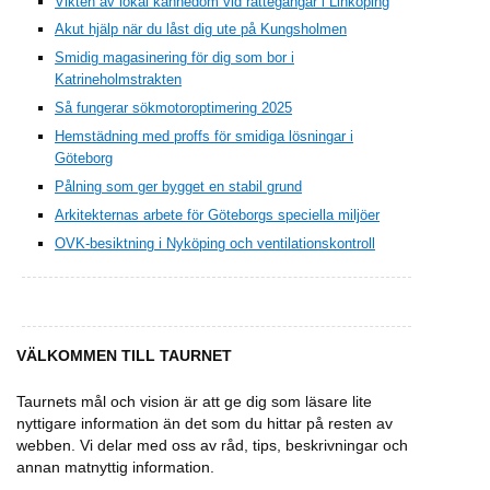
Vikten av lokal kännedom vid rättegångar i Linköping
Akut hjälp när du låst dig ute på Kungsholmen
Smidig magasinering för dig som bor i
Katrineholmstrakten
Så fungerar sökmotoroptimering 2025
Hemstädning med proffs för smidiga lösningar i
Göteborg
Pålning som ger bygget en stabil grund
Arkitekternas arbete för Göteborgs speciella miljöer
OVK-besiktning i Nyköping och ventilationskontroll
VÄLKOMMEN TILL TAURNET
Taurnets mål och vision är att ge dig som läsare lite
nyttigare information än det som du hittar på resten av
webben. Vi delar med oss av råd, tips, beskrivningar och
annan matnyttig information.