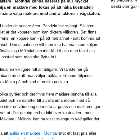
av webben. Vi 
äklare i Mölndal kunde baseras på hur mycket
beskrivningar
lja en mäklare med fokus på att hålla kostnaden
 måste välja mäklare med andra faktorer i vågskålen.
l under de senare åren. Pendeln har svängt. Säljaren
llet är det köparen som kan diktera villkoren. Det finns
urrens: en köpare kan - på ett helt annat - sätt komma att
riset. Den situationen vill man inte hamna i som säljare.
försäljning i Mölndal och inte få det pris man tänkt sig -
bostad som man ska flytta in i.
dal en viktigare roll än tidigare. Vi tänkte här gå
amband med att man väljer mäklare. Genom följande
ka tänka på och vad man ska undvika.
 olika byråer och det finns flera mäklare bundna till alla
udet och se därefter till att stämma möten med så
 sker en värdering som ofta är gratis och mäklaren ger
er ut. Det ger dig en bra bild över kostnaden - men
. Mäklare i Mölndal kan ha visst svängrum vad gäller det
ja att
anlita en mäklare i Mölndal
mot ett fast pris eller