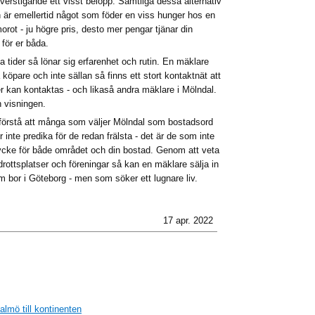
överstigande ett visst belopp. Samtliga dessa alternativ
on är emellertid något som föder en viss hunger hos en
rot - ju högre pris, desto mer pengar tjänar din
för er båda.
ta tider så lönar sig erfarenhet och rutin. En mäklare
köpare och inte sällan så finns ett stort kontaktnät att
r kan kontaktas - och likaså andra mäklare i Mölndal.
n visningen.
 förstå att många som väljer Mölndal som bostadsord
inte predika för de redan frälsta - det är de som inte
tycke för både området och din bostad. Genom att veta
idrottsplatser och föreningar så kan en mäklare sälja in
m bor i Göteborg - men som söker ett lugnare liv.
17 apr. 2022
almö till kontinenten