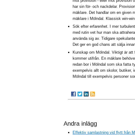
mot provision - eller mot provision 
har sin för- och nackdelar. Provisi
mäklare. Det handlar om en given mo
mäklare i Mölndal. Klassisk win-win 
Sök efter erfarenhet. I mer turbulen
med rutin vet hur man ska attrahera 
använda sig av. Tidigare spekulante
Det ger en god chans att sälja inna
Kunskap om Mölndal. Viktigt är att
kommer utifrån. En mäklare behöver 
redan bor i Mölndal som ska fatta 
exempelvis allt om skolor, butiker, 
Mölndal till exempelvis personer so
Andra inlägg
Effektiv samlastning vid flytt från M