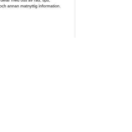
delar med oss av råd, tips,
 och annan matnyttig information.