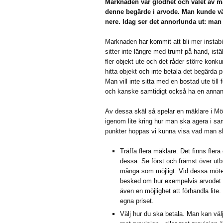
Marknaden var glödhet och valet av m
denne begärde i arvode. Man kunde vä
nere. Idag ser det annorlunda ut: man
Marknaden har kommit att bli mer instabi
sitter inte längre med trumf på hand, istä
fler objekt ute och det råder större konk
hitta objekt och inte betala det begärda p
Man vill inte sitta med en bostad ute till 
och kanske samtidigt också ha en annan 
Av dessa skäl så spelar en mäklare i Möln
igenom lite kring hur man ska agera i s
punkter hoppas vi kunna visa vad man s
Träffa flera mäklare. Det finns flera
dessa. Se först och främst över utb
många som möjligt. Vid dessa möten
besked om hur exempelvis arvodet s
även en möjlighet att förhandla lite
egna priset.
Välj hur du ska betala. Man kan väl