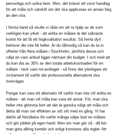
personliga och unika hem. Men, det kräver ett visst handlag
för att måla och särskilt om det ska appliceras en annan färg
än den vita.
I första hand så skulle vi råda om att ta hjälp av de som
verkligen kan yrket - att anlita en målare är det säkraste
kortet för att få ett högkvalitativt resultat. Så himla dyrt
behöver dte inte bli heller. Är du tålmodig så kan du ta in
offerter från flera målare i Stockholm, jämföra dessa och
välja en vars anbud ligger närmast din budget. I och med att
du kan dra av 30% av den totala arbetskostnaden för en
målare - tack vare rot-avdraget - så finns det ytterligare ett
incitament till varför det professionella alternativet ska
övervägas.
Pengar kan vara ett alternativ till varför man inte vill anlita en
målare - att man vill måla kan vara ett annat. För, man ska
heller inte glömma bort att det är ganska roligt att måla och
detta då man ser effekten av sitt slit med en gång. Vi har
därför all förståelse för varför många väljer bort en målare
och gör jobbet på egen hand. Men om man gör så - då bör
man göra allting korrekt och enligt konstens alla regler. Att