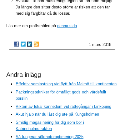
Avsluta: Ta bort maskeringstejpen så fort som möjligt.
Ju längre den sitter desto större är risken att den tar
med sig färgbitar då du lossar.
Läs mer om proffsmåleri på
denna sida
.
1 mars 2018
Andra inlägg
Effektiv samlastning vid flytt från Malmö till kontinenten
Packningstekniker för ömtåligt gods och värdefullt
porslin
Vikten av lokal kännedom vid rättegångar i Linköping
Akut hjälp när du låst dig ute på Kungsholmen
Smidig magasinering för dig som bor i
Katrineholmstrakten
Så fungerar sökmotoroptimering 2025