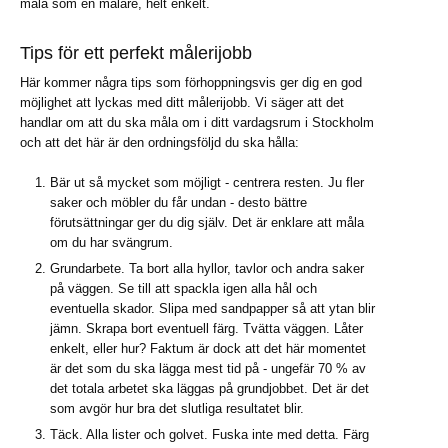
måla som en målare, helt enkelt.
Tips för ett perfekt målerijobb
Här kommer några tips som förhoppningsvis ger dig en god
möjlighet att lyckas med ditt målerijobb. Vi säger att det
handlar om att du ska måla om i ditt vardagsrum i Stockholm
och att det här är den ordningsföljd du ska hålla:
Bär ut så mycket som möjligt - centrera resten. Ju fler
saker och möbler du får undan - desto bättre
förutsättningar ger du dig själv. Det är enklare att måla
om du har svängrum.
Grundarbete. Ta bort alla hyllor, tavlor och andra saker
på väggen. Se till att spackla igen alla hål och
eventuella skador. Slipa med sandpapper så att ytan blir
jämn. Skrapa bort eventuell färg. Tvätta väggen. Låter
enkelt, eller hur? Faktum är dock att det här momentet
är det som du ska lägga mest tid på - ungefär 70 % av
det totala arbetet ska läggas på grundjobbet. Det är det
som avgör hur bra det slutliga resultatet blir.
Täck. Alla lister och golvet. Fuska inte med detta. Färg