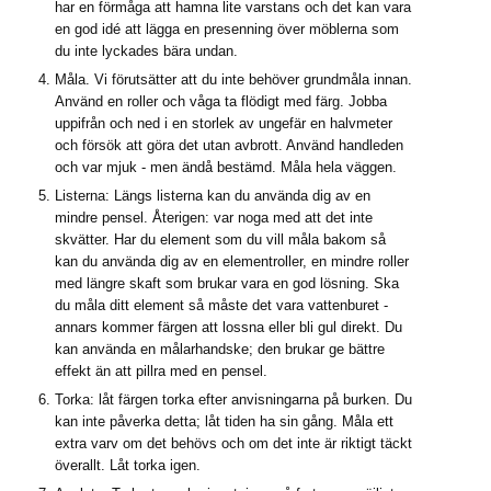
har en förmåga att hamna lite varstans och det kan vara
en god idé att lägga en presenning över möblerna som
du inte lyckades bära undan.
Måla. Vi förutsätter att du inte behöver grundmåla innan.
Använd en roller och våga ta flödigt med färg. Jobba
uppifrån och ned i en storlek av ungefär en halvmeter
och försök att göra det utan avbrott. Använd handleden
och var mjuk - men ändå bestämd. Måla hela väggen.
Listerna: Längs listerna kan du använda dig av en
mindre pensel. Återigen: var noga med att det inte
skvätter. Har du element som du vill måla bakom så
kan du använda dig av en elementroller, en mindre roller
med längre skaft som brukar vara en god lösning. Ska
du måla ditt element så måste det vara vattenburet -
annars kommer färgen att lossna eller bli gul direkt. Du
kan använda en målarhandske; den brukar ge bättre
effekt än att pillra med en pensel.
Torka: låt färgen torka efter anvisningarna på burken. Du
kan inte påverka detta; låt tiden ha sin gång. Måla ett
extra varv om det behövs och om det inte är riktigt täckt
överallt. Låt torka igen.