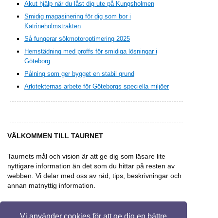
Akut hjälp när du låst dig ute på Kungsholmen
Smidig magasinering för dig som bor i
Katrineholmstrakten
Så fungerar sökmotoroptimering 2025
Hemstädning med proffs för smidiga lösningar i
Göteborg
Pålning som ger bygget en stabil grund
Arkitekternas arbete för Göteborgs speciella miljöer
VÄLKOMMEN TILL TAURNET
Taurnets mål och vision är att ge dig som läsare lite
nyttigare information än det som du hittar på resten av
webben. Vi delar med oss av råd, tips, beskrivningar och
annan matnyttig information.
Vi använder cookies för att ge dig en bättre