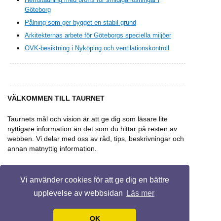
Göteborg
Pålning som ger bygget en stabil grund
Arkitekternas arbete för Göteborgs speciella miljöer
OVK-besiktning i Nyköping och ventilationskontroll
VÄLKOMMEN TILL TAURNET
Taurnets mål och vision är att ge dig som läsare lite
nyttigare information än det som du hittar på resten av
webben. Vi delar med oss av råd, tips, beskrivningar och
annan matnyttig information.
Vi använder cookies för att ge dig en bättre
upplevelse av webbsidan
Läs mer
© 2026 Taurnet.se. Alla rättigheter
Design by
Ravi Varma
.
OK