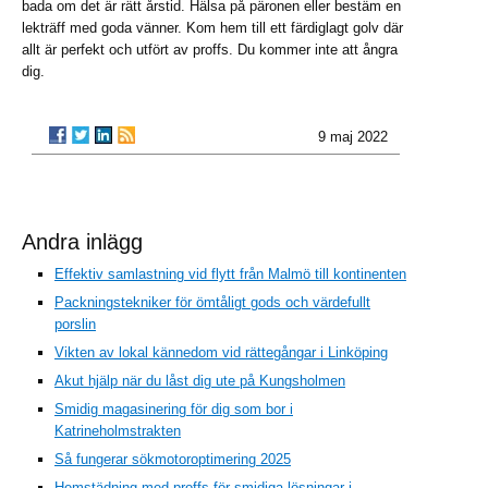
bada om det är rätt årstid. Hälsa på päronen eller bestäm en
lekträff med goda vänner. Kom hem till ett färdiglagt golv där
allt är perfekt och utfört av proffs. Du kommer inte att ångra
dig.
9 maj 2022
Andra inlägg
Effektiv samlastning vid flytt från Malmö till kontinenten
Packningstekniker för ömtåligt gods och värdefullt
porslin
Vikten av lokal kännedom vid rättegångar i Linköping
Akut hjälp när du låst dig ute på Kungsholmen
Smidig magasinering för dig som bor i
Katrineholmstrakten
Så fungerar sökmotoroptimering 2025
Hemstädning med proffs för smidiga lösningar i