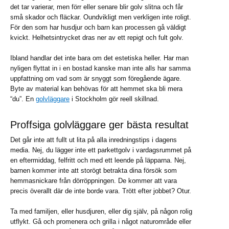
det tar varierar, men förr eller senare blir golv slitna och får
små skador och fläckar. Oundvikligt men verkligen inte roligt.
För den som har husdjur och barn kan processen gå väldigt
kvickt. Helhetsintrycket dras ner av ett repigt och fult golv.
Ibland handlar det inte bara om det estetiska heller. Har man
nyligen flyttat in i en bostad kanske man inte alls har samma
uppfattning om vad som är snyggt som föregående ägare.
Byte av material kan behövas för att hemmet ska bli mera
“du”. En
golvläggare
i Stockholm gör reell skillnad.
Proffsiga golvläggare ger bästa resultat
Det går inte att fullt ut lita på alla inredningstips i dagens
media. Nej, du lägger inte ett parkettgolv i vardagsrummet på
en eftermiddag, felfritt och med ett leende på läpparna. Nej,
barnen kommer inte att storögt betrakta dina försök som
hemmasnickare från dörröppningen. De kommer att vara
precis överallt där de inte borde vara. Trött efter jobbet? Otur.
Ta med familjen, eller husdjuren, eller dig själv, på någon rolig
utflykt. Gå och promenera och grilla i något naturområde eller