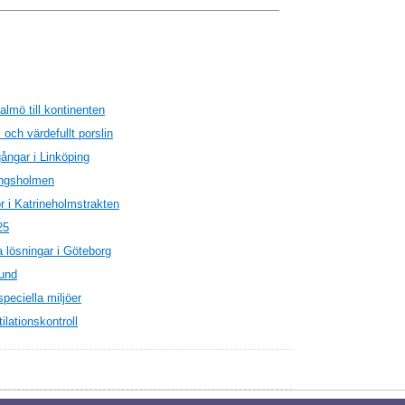
almö till kontinenten
och värdefullt porslin
ångar i Linköping
Kungsholmen
r i Katrineholmstrakten
25
 lösningar i Göteborg
rund
peciella miljöer
lationskontroll