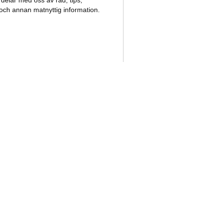
delar med oss av råd, tips,
 och annan matnyttig information.