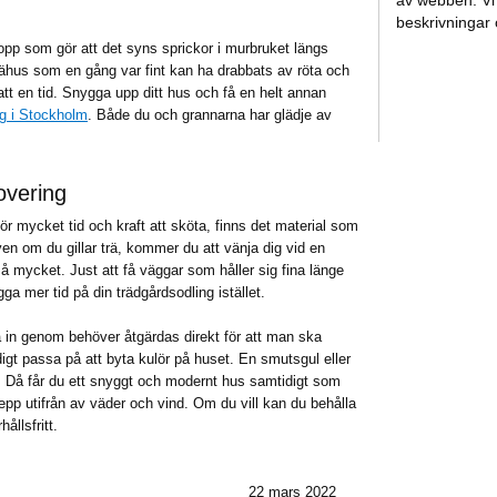
av webben. Vi 
beskrivningar
lopp som gör att det syns sprickor i murbruket längs
rähus som en gång var fint kan ha drabbats av röta och
tt en tid. Snygga upp ditt hus och få en helt annan
g i Stockholm
. Både du och grannarna har glädje av
overing
ör mycket tid och kraft att sköta, finns det material som
en om du gillar trä, kommer du att vänja dig vid en
å mycket. Just att få väggar som håller sig fina länge
gga mer tid på din trädgårdsodling istället.
 in genom behöver åtgärdas direkt för att man ska
gt passa på att byta kulör på huset. En smutsgul eller
 Då får du ett snyggt och modernt hus samtidigt som
grepp utifrån av väder och vind. Om du vill kan du behålla
ållsfritt.
22 mars 2022