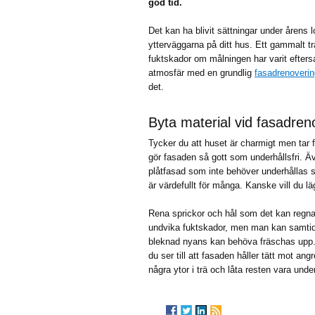
god tid.
Det kan ha blivit sättningar under årens 
ytterväggarna på ditt hus. Ett gammalt t
fuktskador om målningen har varit eftersa
atmosfär med en grundlig
fasadrenoverin
det.
Byta material vid fasadren
Tycker du att huset är charmigt men tar f
gör fasaden så gott som underhållsfri. Äv
plåtfasad som inte behöver underhållas s
är värdefullt för många. Kanske vill du lä
Rena sprickor och hål som det kan regna
undvika fuktskador, men man kan samtidi
bleknad nyans kan behöva fräschas upp.
du ser till att fasaden håller tätt mot an
några ytor i trä och låta resten vara underh