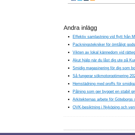
Andra inlägg
Effektiv samlastning vid flytt från M
Packningstekniker för ömtåligt gods 
Vikten av lokal kännedom vid rätteg
Akut hjälp när du låst dig ute på 
Smidig magasinering för dig som bo
Så fungerar sökmotoroptimering 20
Hemstädning med proffs för smidiga
Pålning som ger bygget en stabil g
Arkitekternas arbete för Göteborgs s
OVK-besiktning i Nyköping och venti