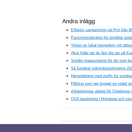
Andra inlägg
Effektiv samlastning vid flytt från M
Packningstekniker för ömtåligt gods 
Vikten av lokal kännedom vid rätteg
Akut hjälp när du låst dig ute på 
Smidig magasinering för dig som bo
Så fungerar sökmotoroptimering 20
Hemstädning med proffs för smidiga
Pålning som ger bygget en stabil g
Arkitekternas arbete för Göteborgs s
OVK-besiktning i Nyköping och venti
© 2026 Taurnet.se. Alla rättigheter förbehåll