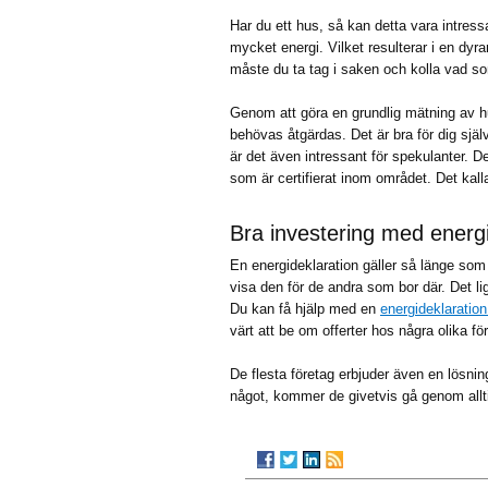
Har du ett hus, så kan detta vara intressa
mycket energi. Vilket resulterar i en dyr
måste du ta tag i saken och kolla vad s
Genom att göra en grundlig mätning av h
behövas åtgärdas. Det är bra för dig sjä
är det även intressant för spekulanter. Det
som är certifierat inom området. Det kall
Bra investering med energi
En energideklaration gäller så länge som
visa den för de andra som bor där. Det ligg
Du kan få hjälp med en
energideklaration
värt att be om offerter hos några olika fö
De flesta företag erbjuder även en lösning
något, kommer de givetvis gå genom allt