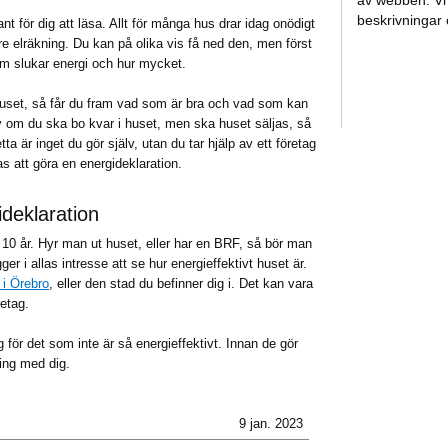
av webben. Vi 
beskrivningar
nt för dig att läsa. Allt för många hus drar idag onödigt
are elräkning. Du kan på olika vis få ned den, men först
om slukar energi och hur mycket.
uset, så får du fram vad som är bra och vad som kan
lv om du ska bo kvar i huset, men ska huset säljas, så
ta är inget du gör själv, utan du tar hjälp av ett företag
as att göra en energideklaration.
deklaration
 10 år. Hyr man ut huset, eller har en BRF, så bör man
er i allas intresse att se hur energieffektivt huset är.
 i Örebro
, eller den stad du befinner dig i. Det kan vara
retag.
 för det som inte är så energieffektivt. Innan de gör
ing med dig.
9 jan. 2023