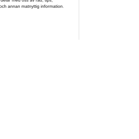
delar med oss av råd, tips,
 och annan matnyttig information.