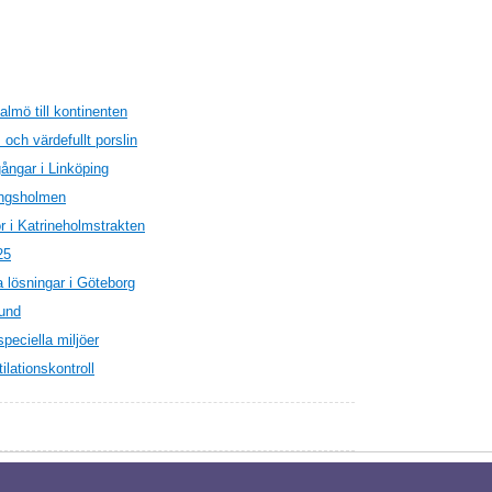
almö till kontinenten
och värdefullt porslin
ångar i Linköping
Kungsholmen
r i Katrineholmstrakten
25
 lösningar i Göteborg
rund
peciella miljöer
lationskontroll
na.