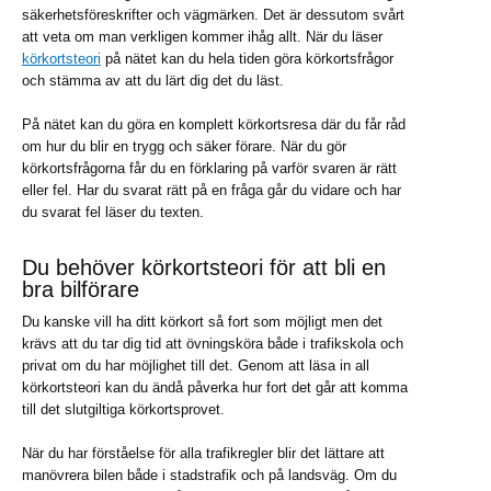
säkerhetsföreskrifter och vägmärken. Det är dessutom svårt
att veta om man verkligen kommer ihåg allt. När du läser
körkortsteori
på nätet kan du hela tiden göra körkortsfrågor
och stämma av att du lärt dig det du läst.
På nätet kan du göra en komplett körkortsresa där du får råd
om hur du blir en trygg och säker förare. När du gör
körkortsfrågorna får du en förklaring på varför svaren är rätt
eller fel. Har du svarat rätt på en fråga går du vidare och har
du svarat fel läser du texten.
Du behöver körkortsteori för att bli en
bra bilförare
Du kanske vill ha ditt körkort så fort som möjligt men det
krävs att du tar dig tid att övningsköra både i trafikskola och
privat om du har möjlighet till det. Genom att läsa in all
körkortsteori kan du ändå påverka hur fort det går att komma
till det slutgiltiga körkortsprovet.
När du har förståelse för alla trafikregler blir det lättare att
manövrera bilen både i stadstrafik och på landsväg. Om du