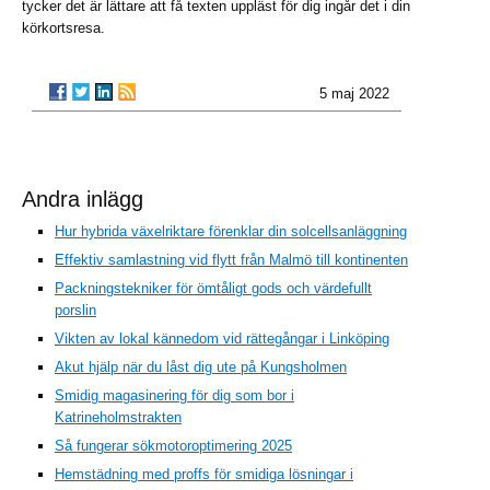
tycker det är lättare att få texten uppläst för dig ingår det i din
körkortsresa.
5 maj 2022
Andra inlägg
Hur hybrida växelriktare förenklar din solcellsanläggning
Effektiv samlastning vid flytt från Malmö till kontinenten
Packningstekniker för ömtåligt gods och värdefullt
porslin
Vikten av lokal kännedom vid rättegångar i Linköping
Akut hjälp när du låst dig ute på Kungsholmen
Smidig magasinering för dig som bor i
Katrineholmstrakten
Så fungerar sökmotoroptimering 2025
Hemstädning med proffs för smidiga lösningar i