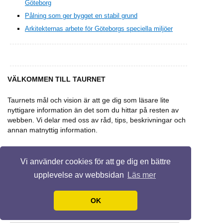
Göteborg
Pålning som ger bygget en stabil grund
Arkitekternas arbete för Göteborgs speciella miljöer
VÄLKOMMEN TILL TAURNET
Taurnets mål och vision är att ge dig som läsare lite
nyttigare information än det som du hittar på resten av
webben. Vi delar med oss av råd, tips, beskrivningar och
annan matnyttig information.
Vi använder cookies för att ge dig en bättre
upplevelse av webbsidan
Läs mer
© 2026 Taurnet.se. Alla rättigheter
Design by
Ravi Varma
.
OK
förbehållna.