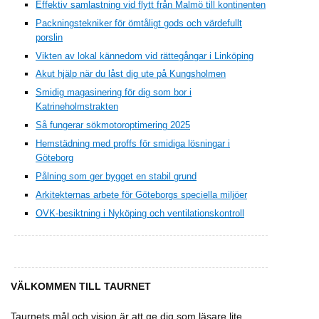
Effektiv samlastning vid flytt från Malmö till kontinenten
Packningstekniker för ömtåligt gods och värdefullt
porslin
Vikten av lokal kännedom vid rättegångar i Linköping
Akut hjälp när du låst dig ute på Kungsholmen
Smidig magasinering för dig som bor i
Katrineholmstrakten
Så fungerar sökmotoroptimering 2025
Hemstädning med proffs för smidiga lösningar i
Göteborg
Pålning som ger bygget en stabil grund
Arkitekternas arbete för Göteborgs speciella miljöer
OVK-besiktning i Nyköping och ventilationskontroll
VÄLKOMMEN TILL TAURNET
Taurnets mål och vision är att ge dig som läsare lite