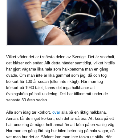
Vilket väder det är i största delen av Sverige. Det är snorhalt,
det blåser och snöar. Allt detta händer samtidigt, vilket hittills
har gjort vägarna lika hala som halkbanorna man en gång
övade. Om man inte är lika gammal som jag, då och tog
körkort för 100 år sedan (eller inte riktigt). När man tog
körkort på 1980-talet, fanns det inga halkbanor att
övningsköra på halt underlag. Det har tillkommit under de
senaste 30 åren sedan.
Alla som idag tar körkort,
övar
alla på en riktig halkbana.
Annars får de inget körkort, och det är så bra. Att köra på ett
halt underlag är något helt annat än att köra på en vanlig väg.
Har man en gång lärt sig hur bilen beter sig på hala vägar, då
vet man hur det är. Sådant kan man inte tänka ut själv. Här