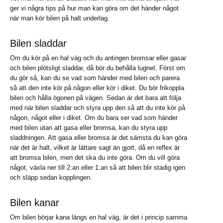
ger vi några tips på hur man kan göra om det händer något
när man kör bilen på halt underlag.
Bilen sladdar
Om du kör på en hal väg och du antingen bromsar eller gasar
och bilen plötsligt sladdar, då bör du behålla lugnet. Först om
du gör så, kan du se vad som händer med bilen och parera
så att den inte kör på någon eller kör i diket. Du bör frikoppla
bilen och hålla ögonen på vägen. Sedan är det bara att följa
med när bilen sladdar och styra upp den så att du inte kör på
någon, något eller i diket. Om du bara ser vad som händer
med bilen utan att gasa eller bromsa, kan du styra upp
sladdningen. Att gasa eller bromsa är det sämsta du kan göra
när det är halt, vilket är lättare sagt än gjort, då en reflex är
att bromsa bilen, men det ska du inte göra. Om du vill göra
något, växla ner till 2:an eller 1:an så att bilen blir stadig igen
och släpp sedan kopplingen.
Bilen kanar
Om bilen börjar kana längs en hal väg, är det i princip samma