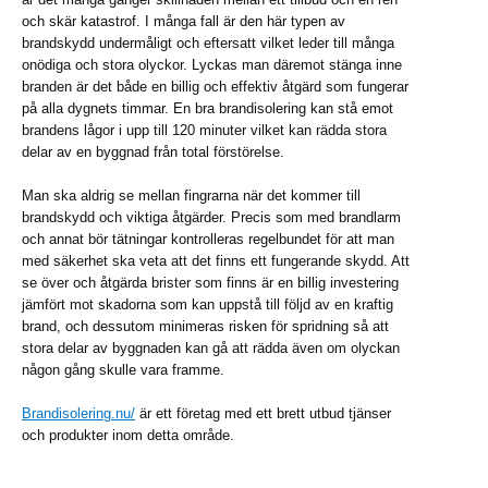
och skär katastrof. I många fall är den här typen av
brandskydd undermåligt och eftersatt vilket leder till många
onödiga och stora olyckor. Lyckas man däremot stänga inne
branden är det både en billig och effektiv åtgärd som fungerar
på alla dygnets timmar. En bra brandisolering kan stå emot
brandens lågor i upp till 120 minuter vilket kan rädda stora
delar av en byggnad från total förstörelse.
Man ska aldrig se mellan fingrarna när det kommer till
brandskydd och viktiga åtgärder. Precis som med brandlarm
och annat bör tätningar kontrolleras regelbundet för att man
med säkerhet ska veta att det finns ett fungerande skydd. Att
se över och åtgärda brister som finns är en billig investering
jämfört mot skadorna som kan uppstå till följd av en kraftig
brand, och dessutom minimeras risken för spridning så att
stora delar av byggnaden kan gå att rädda även om olyckan
någon gång skulle vara framme.
Brandisolering.nu/
är ett företag med ett brett utbud tjänser
och produkter inom detta område.