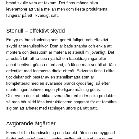
brand skulle vara ett faktum. Det finns många olika
leverantörer att välja mellan men dom flesta produkterna
fungerar på ett likvärdigt sätt.
Stenull – effektivt skydd
En typ av brandisolering som ger ett fullgott och effektivt
skydd är stenullsskivor. Dom är både snabba och enkla att
montera och dessutom är materialet stenull miljövänligt. Det
är också lätt att ta upp nya hål om kabeldragningar eller
annat behöver göras i efterhand, så länge man ser till att täta
ordentligt med fogmassa direkt efteråt. Skivorna finns i olika
tjocklekar och består av en stenullsmatta som är
kompletterad med en svällande brandskyddsfärg, så efter
monteringen behöver ingen ytterligare målning göras.
Observera dock att olika leverantörer erbjuder olika produkter
så man bör alltid läsa instruktionerna noggrant för att försäkra
sig om att arbetet med tätningen utförs på rätt sätt.
Avgörande åtgärder
Finns det bra brandisolering och korrekt tätning i en byggnad
är det många gånger skillnaden mellan ett tillbud och en ren