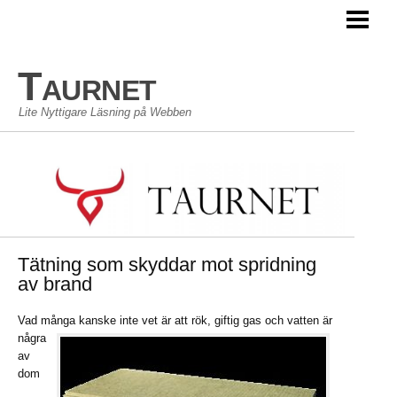
TAURNET BLOGG
Taurnet
Lite Nyttigare Läsning på Webben
Tätning som skyddar mot spridning
av brand
Vad många kanske inte vet ä
r att rök, giftig gas och vatten är
några
av
dom