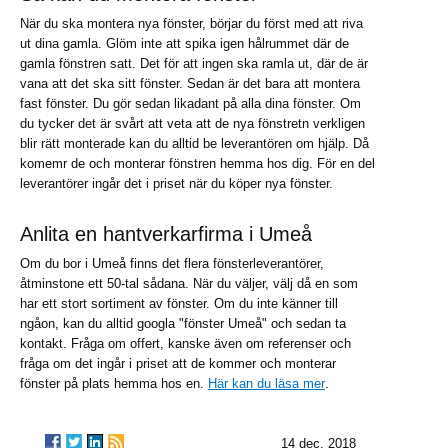
När du ska montera nya fönster, börjar du först med att riva
ut dina gamla. Glöm inte att spika igen hålrummet där de
gamla fönstren satt. Det för att ingen ska ramla ut, där de är
vana att det ska sitt fönster. Sedan är det bara att montera
fast fönster. Du gör sedan likadant på alla dina fönster. Om
du tycker det är svårt att veta att de nya fönstretn verkligen
blir rätt monterade kan du alltid be leverantören om hjälp. Då
komemr de och monterar fönstren hemma hos dig. För en del
leverantörer ingår det i priset när du köper nya fönster.
Anlita en hantverkarfirma i Umeå
Om du bor i Umeå finns det flera fönsterleverantörer,
åtminstone ett 50-tal sådana. När du väljer, välj då en som
har ett stort sortiment av fönster. Om du inte känner till
ngåon, kan du alltid googla "fönster Umeå" och sedan ta
kontakt. Fråga om offert, kanske även om referenser och
fråga om det ingår i priset att de kommer och monterar
fönster på plats hemma hos en.
Här kan du läsa mer
.
14 dec. 2018