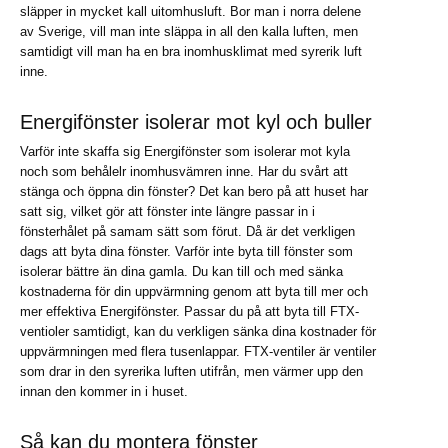
släpper in mycket kall uitomhusluft. Bor man i norra delene
av Sverige, vill man inte släppa in all den kalla luften, men
samtidigt vill man ha en bra inomhusklimat med syrerik luft
inne.
Energifönster isolerar mot kyl och buller
Varför inte skaffa sig Energifönster som isolerar mot kyla
noch som behålelr inomhusvämren inne. Har du svårt att
stänga och öppna din fönster? Det kan bero på att huset har
satt sig, vilket gör att fönster inte längre passar in i
fönsterhålet på samam sätt som förut. Då är det verkligen
dags att byta dina fönster. Varför inte byta till fönster som
isolerar bättre än dina gamla. Du kan till och med sänka
kostnaderna för din uppvärmning genom att byta till mer och
mer effektiva Energifönster. Passar du på att byta till FTX-
ventioler samtidigt, kan du verkligen sänka dina kostnader för
uppvärmningen med flera tusenlappar. FTX-ventiler är ventiler
som drar in den syrerika luften utifrån, men värmer upp den
innan den kommer in i huset.
Så kan du montera fönster