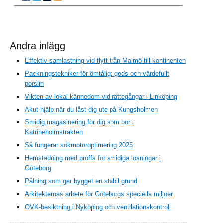
Andra inlägg
Effektiv samlastning vid flytt från Malmö till kontinenten
Packningstekniker för ömtåligt gods och värdefullt
porslin
Vikten av lokal kännedom vid rättegångar i Linköping
Akut hjälp när du låst dig ute på Kungsholmen
Smidig magasinering för dig som bor i
Katrineholmstrakten
Så fungerar sökmotoroptimering 2025
Hemstädning med proffs för smidiga lösningar i
Göteborg
Pålning som ger bygget en stabil grund
Arkitekternas arbete för Göteborgs speciella miljöer
OVK-besiktning i Nyköping och ventilationskontroll