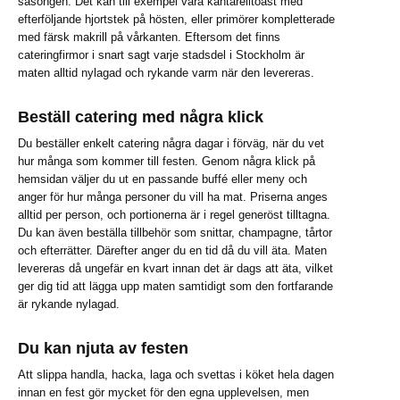
säsongen. Det kan till exempel vara kantarelltoast med
efterföljande hjortstek på hösten, eller primörer kompletterade
med färsk makrill på vårkanten. Eftersom det finns
cateringfirmor i snart sagt varje stadsdel i Stockholm är
maten alltid nylagad och rykande varm när den levereras.
Beställ catering med några klick
Du beställer enkelt catering några dagar i förväg, när du vet
hur många som kommer till festen. Genom några klick på
hemsidan väljer du ut en passande buffé eller meny och
anger för hur många personer du vill ha mat. Priserna anges
alltid per person, och portionerna är i regel generöst tilltagna.
Du kan även beställa tillbehör som snittar, champagne, tårtor
och efterrätter. Därefter anger du en tid då du vill äta. Maten
levereras då ungefär en kvart innan det är dags att äta, vilket
ger dig tid att lägga upp maten samtidigt som den fortfarande
är rykande nylagad.
Du kan njuta av festen
Att slippa handla, hacka, laga och svettas i köket hela dagen
innan en fest gör mycket för den egna upplevelsen, men