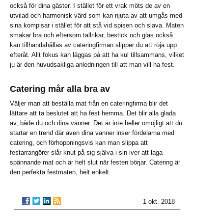
också för dina gäster. I stället för ett vrak möts de av en
utvilad och harmonisk värd som kan njuta av att umgås med
sina kompisar i stället för att stå vid spisen och slava. Maten
smakar bra och eftersom tallrikar, bestick och glas också
kan tillhandahållas av cateringfirman slipper du att röja upp
efteråt. Allt fokus kan läggas på att ha kul tillsammans, vilket
ju är den huvudsakliga anledningen till att man vill ha fest.
Catering mår alla bra av
Väljer man att beställa mat från en cateringfirma blir det
lättare att ta beslutet att ha fest hemma. Det blir alla glada
av, både du och dina vänner. Det är inte heller omöjligt att du
startar en trend där även dina vänner inser fördelarna med
catering, och förhoppningsvis kan man slippa att
festarrangörer slår knut på sig själva i sin iver att laga
spännande mat och är helt slut när festen börjar. Catering är
den perfekta festmaten, helt enkelt.
1 okt. 2018