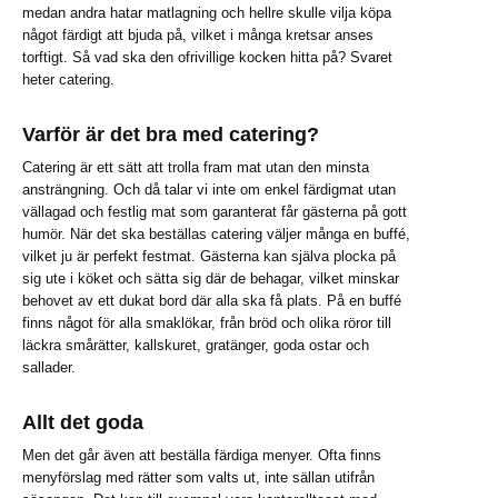
medan andra hatar matlagning och hellre skulle vilja köpa
något färdigt att bjuda på, vilket i många kretsar anses
torftigt. Så vad ska den ofrivillige kocken hitta på? Svaret
heter catering.
Varför är det bra med catering?
Catering är ett sätt att trolla fram mat utan den minsta
ansträngning. Och då talar vi inte om enkel färdigmat utan
vällagad och festlig mat som garanterat får gästerna på gott
humör. När det ska beställas catering väljer många en buffé,
vilket ju är perfekt festmat. Gästerna kan själva plocka på
sig ute i köket och sätta sig där de behagar, vilket minskar
behovet av ett dukat bord där alla ska få plats. På en buffé
finns något för alla smaklökar, från bröd och olika röror till
läckra smårätter, kallskuret, gratänger, goda ostar och
sallader.
Allt det goda
Men det går även att beställa färdiga menyer. Ofta finns
menyförslag med rätter som valts ut, inte sällan utifrån