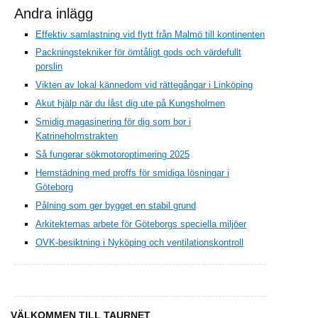
Andra inlägg
Effektiv samlastning vid flytt från Malmö till kontinenten
Packningstekniker för ömtåligt gods och värdefullt
porslin
Vikten av lokal kännedom vid rättegångar i Linköping
Akut hjälp när du låst dig ute på Kungsholmen
Smidig magasinering för dig som bor i
Katrineholmstrakten
Så fungerar sökmotoroptimering 2025
Hemstädning med proffs för smidiga lösningar i
Göteborg
Pålning som ger bygget en stabil grund
Arkitekternas arbete för Göteborgs speciella miljöer
OVK-besiktning i Nyköping och ventilationskontroll
VÄLKOMMEN TILL TAURNET