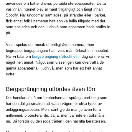
användes om batteridrivna, portabla stereoapparater. Detta
var innan internet blev allmänt tillgängligt och långt innan
Spotify. När ungdomar samlades, på stränder eller i parker,
fick annat folk i närheten helt sonika hålla tillgodo med det
som spelades och den ljudnivå som apparaten hade ställts in
på.
Visst spelas det musik offentligt även numera, men
begreppet bergsprängare har i viss mån förlorat sin innebörd.
När vi talar om
bergsprängning i Stockholm
idag så menar vi
något helt annat. Något som visserligen kan överträffa de
gamla apparaterna i ljudnivå, men som har ett helt annat
syfte.
Bergsprängning utfördes även förr
Det handlar alltså om företeelsen att spränga bort berg som
har den dåliga smaken att vara i vägen för olika typer av
anläggningsarbeten. Men, sånt gjorde man ju även förra
millenniet, protesterar du. Ja ja, men var inte en tråkmåns
nu. Då förstör du den röda tråden i den här lilla berättelsen.