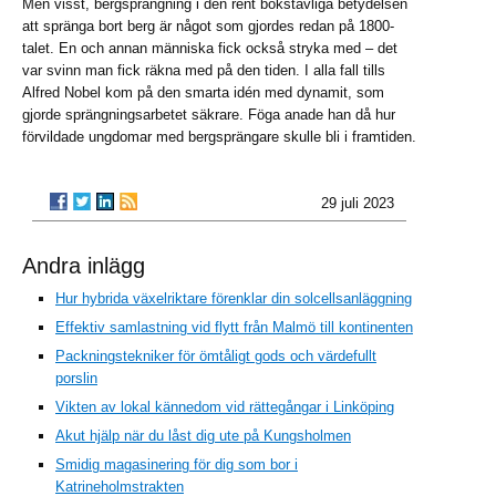
Men visst, bergsprängning i den rent bokstavliga betydelsen
att spränga bort berg är något som gjordes redan på 1800-
talet. En och annan människa fick också stryka med – det
var svinn man fick räkna med på den tiden. I alla fall tills
Alfred Nobel kom på den smarta idén med dynamit, som
gjorde sprängningsarbetet säkrare. Föga anade han då hur
förvildade ungdomar med bergsprängare skulle bli i framtiden.
29 juli 2023
Andra inlägg
Hur hybrida växelriktare förenklar din solcellsanläggning
Effektiv samlastning vid flytt från Malmö till kontinenten
Packningstekniker för ömtåligt gods och värdefullt
porslin
Vikten av lokal kännedom vid rättegångar i Linköping
Akut hjälp när du låst dig ute på Kungsholmen
Smidig magasinering för dig som bor i
Katrineholmstrakten