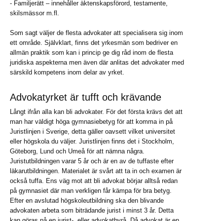
- Familjerätt – innehåller äktenskapsförord, testamente,
skilsmässor m.fl.
Som sagt väljer de flesta advokater att specialisera sig inom
ett område. Självklart, finns det yrkesmän som bedriver en
allmän praktik som kan i princip ge dig råd inom de flesta
juridiska aspekterna men även där anlitas det advokater med
särskild kompetens inom delar av yrket.
Advokatyrket är tufft och krävande
Långt ifrån alla kan bli advokater. För det första krävs det att
man har väldigt höga gymnasiebetyg för att komma in på
Juristlinjen i Sverige, detta gäller oavsett vilket universitet
eller högskola du väljer. Juristlinjen finns det i Stockholm,
Göteborg, Lund och Umeå för att nämna några.
Juristutbildningen varar 5 år och är en av de tuffaste efter
läkarutbildningen. Materialet är svårt att ta in och examen är
också tuffa. Ens väg mot att bli advokat börjar alltså redan
på gymnasiet där man verkligen får kämpa för bra betyg.
Efter en avslutad högskoleutbildning ska den blivande
advokaten arbeta som biträdande jurist i minst 3 år. Detta
kan göras på en jurist-, eller advokatbyrå. Då advokat är en